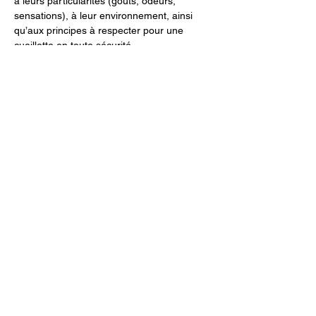
à leurs particularités (goûts, odeurs, 
sensations), à leur environnement, ainsi 
qu’aux principes à respecter pour une 
cueillette en toute sécurité.
Nous préparerons et dégusterons ensuite 
un repas avec les plantes sauvages 
cueillies durant la matinée.
Prix : 
110.- par personne, repas de midi 
compris
Dates :
 Dimanche 9 juin 2024 de 10h à 
15h30 / Dimanche 1er septembre de 10h à 
15h30
Afficher plus
Partager cet événement